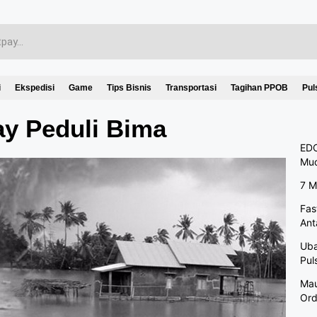
i
Ekspedisi
Game
Tips Bisnis
Transportasi
Tagihan PPOB
Pul
ay Peduli Bima
EDC
Mu
7 M
Fas
Ant
Uba
Pul
Mau
Ord