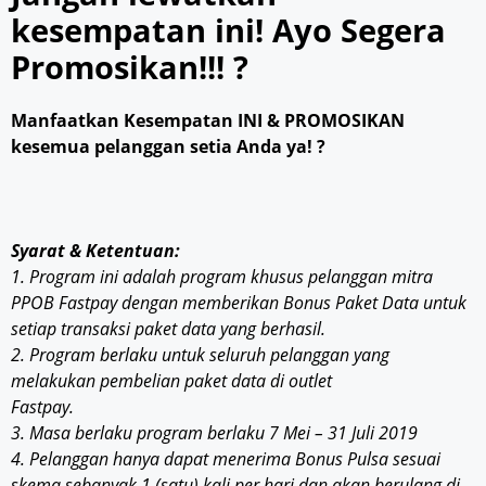
kesempatan ini! Ayo Segera
Promosikan!!!
?
Manfaatkan Kesempatan INI & PROMOSIKAN
kesemua pelanggan setia Anda ya! ?
Syarat & Ketentuan:
1. Program ini adalah program khusus pelanggan mitra
PPOB Fastpay dengan memberikan Bonus Paket Data untuk
setiap transaksi paket data yang berhasil.
2. Program berlaku untuk seluruh pelanggan yang
melakukan pembelian paket data di outlet
Fastpay.
3. Masa berlaku program berlaku 7 Mei – 31 Juli 2019
4. Pelanggan hanya dapat menerima Bonus Pulsa sesuai
skema sebanyak 1 (satu) kali per hari dan akan berulang di