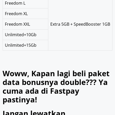
Freedom L
Freedom XL
Freedom XXL
Extra 5GB + SpeedBooster 1GB
Unlimited+10Gb
Unlimited+15Gb
Woww, Kapan lagi beli paket
data bonusnya double??? Ya
cuma ada di Fastpay
pastinya!
Jangan lewatkan