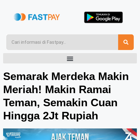
Semarak Merdeka Makin
Meriah! Makin Ramai
Teman, Semakin Cuan
Hingga 2Jt Rupiah