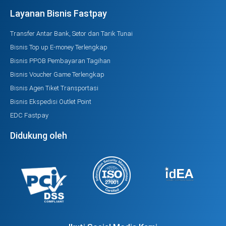
Layanan Bisnis Fastpay
Transfer Antar Bank, Setor dan Tarik Tunai
Bisnis Top up E-money Terlengkap
Bisnis PPOB Pembayaran Tagihan
Bisnis Voucher Game Terlengkap
Bisnis Agen Tiket Transportasi
Bisnis Ekspedisi Outlet Point
EDC Fastpay
Didukung oleh