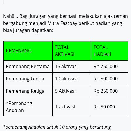
Nah!!… Bagi Juragan yang berhasil melakukan ajak teman
bergabung menjadi Mitra Fastpay berikut hadiah yang
bisa juragan dapatkan:
TOTAL
TOTAL
PEMENANG
AKTIVASI
HADIAH
Pemenang Pertama
15 aktivasi
Rp 750.000
Pemenang kedua
10 aktivasi
Rp 500.000
Pemenang Ketiga
5 Aktivasi
Rp 250.000
*Pemenang
1 aktivasi
Rp 50.000
Andalan
*pemenang Andalan untuk 10 orang yang beruntung