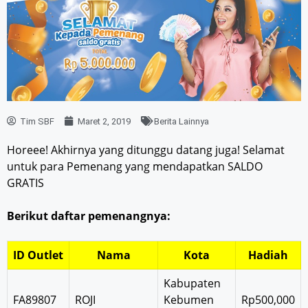
Tim SBF
Maret 2, 2019
Berita Lainnya
Horeee! Akhirnya yang ditunggu datang juga! Selamat
untuk para Pemenang yang mendapatkan SALDO
GRATIS
Berikut daftar pemenangnya:
ID Outlet
Nama
Kota
Hadiah
Kabupaten
FA89807
ROJI
Kebumen
Rp500,000