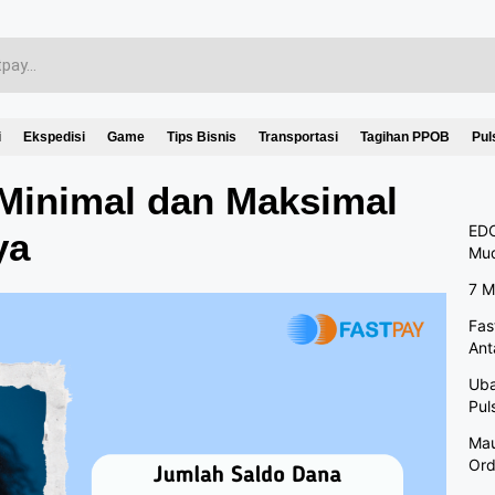
i
Ekspedisi
Game
Tips Bisnis
Transportasi
Tagihan PPOB
Pul
Minimal dan Maksimal
EDC
ya
Mu
7 M
Fas
Ant
Uba
Pul
Mau
Ord