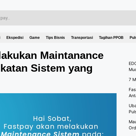
i
Ekspedisi
Game
Tips Bisnis
Transportasi
Tagihan PPOB
Pul
lakukan Maintanance
EDC
gkatan Sistem yang
Mu
7 M
Fas
Ant
Uba
Pul
Mau
Ord