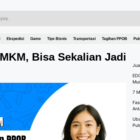
i
Ekspedisi
Game
Tips Bisnis
Transportasi
Tagihan PPOB
Pul
MKM, Bisa Sekalian Jadi
Jua
EDC
Mu
7 M
Fas
Ant
Uba
Pul