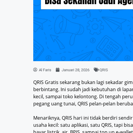
Al Faris
Januari 28, 2026
QRIS
QRIS Gratis sekarang bukan lagi sekadar gim
berbintang. Ini sudah jadi kebutuhan di lapa
kecil, sampai toko kelontong. Di tengah p
pegang uang tunai, QRIS pelan-pelan berubah
Menariknya, QRIS hari ini tidak berdiri send
usaha kecil: satu aplikasi, satu QRIS, tapi bi
bayar listrik, air, BPJS, sampai top up e-w