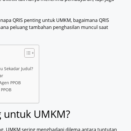
kenapa QRIS penting untuk UMKM, bagaimana QRIS
aimana peluang tambahan penghasilan muncul saat
u Sekadar Judul?
ar
i Agen PPOB
n PPOB
g untuk UMKM?
ng. UMKM sering menghadapi dilema antara tuntutan