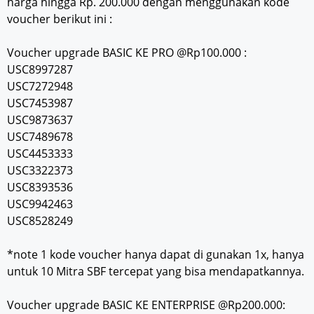
harga hingga Rp. 200.000 dengan menggunakan kode
voucher berikut ini :
Voucher upgrade BASIC KE PRO @Rp100.000 :
USC8997287
USC7272948
USC7453987
USC9873637
USC7489678
USC4453333
USC3322373
USC8393536
USC9942463
USC8528249
*note 1 kode voucher hanya dapat di gunakan 1x, hanya
untuk 10 Mitra SBF tercepat yang bisa mendapatkannya.
Voucher upgrade BASIC KE ENTERPRISE @Rp200.000: