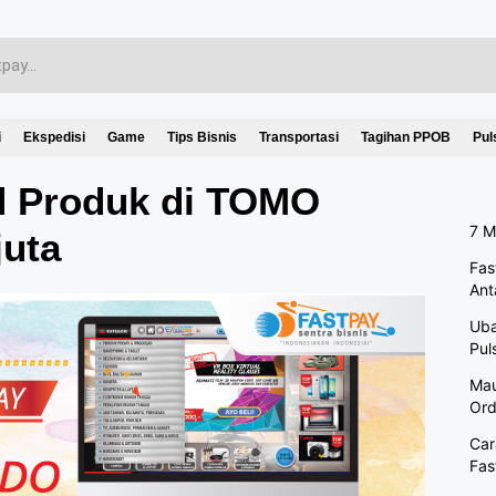
i
Ekspedisi
Game
Tips Bisnis
Transportasi
Tagihan PPOB
Pul
d Produk di TOMO
7 M
uta
Fas
Ant
Uba
Pul
Mau
Ord
Car
Fas