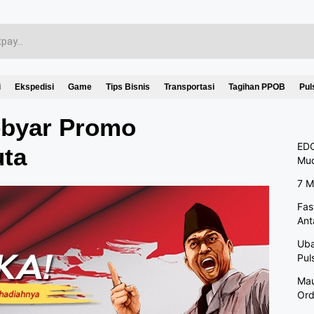
i
Ekspedisi
Game
Tips Bisnis
Transportasi
Tagihan PPOB
Pul
ebyar Promo
EDC
uta
Mu
7 M
Fas
Ant
Uba
Pul
Mau
Ord