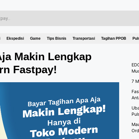
i
Ekspedisi
Game
Tips Bisnis
Transportasi
Tagihan PPOB
Pul
Aja Makin Lengkap
EDC
rn Fastpay!
Mu
7 M
Fas
Ant
Uba
Pul
Mau
Ord