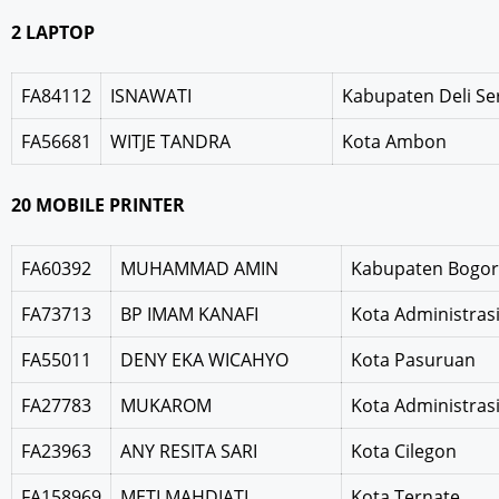
2 LAPTOP
FA84112
ISNAWATI
Kabupaten Deli S
FA56681
WITJE TANDRA
Kota Ambon
20 MOBILE PRINTER
FA60392
MUHAMMAD AMIN
Kabupaten Bogor
FA73713
BP IMAM KANAFI
Kota Administrasi
FA55011
DENY EKA WICAHYO
Kota Pasuruan
FA27783
MUKAROM
Kota Administrasi
FA23963
ANY RESITA SARI
Kota Cilegon
FA158969
METI MAHDIATI
Kota Ternate