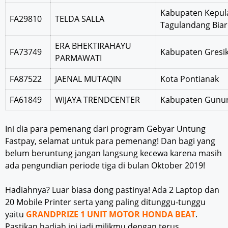
Kabupaten Kepul
FA29810
TELDA SALLA
Tagulandang Bia
ERA BHEKTIRAHAYU
FA73749
Kabupaten Gresi
PARMAWATI
FA87522
JAENAL MUTAQIN
Kota Pontianak
FA61849
WIJAYA TRENDCENTER
Kabupaten Gunu
Ini dia para pemenang dari program Gebyar Untung
Fastpay, selamat untuk para pemenang! Dan bagi yang
belum beruntung jangan langsung kecewa karena masih
ada pengundian periode tiga di bulan Oktober 2019!
Hadiahnya? Luar biasa dong pastinya! Ada 2 Laptop dan
20 Mobile Printer serta yang paling ditunggu-tunggu
yaitu
GRANDPRIZE 1 UNIT MOTOR HONDA BEAT
.
Pastikan hadiah ini jadi milikmu dengan terus