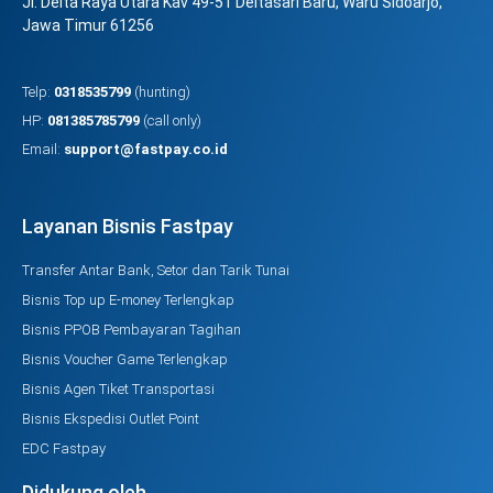
Jl. Delta Raya Utara Kav 49-51 Deltasari Baru, Waru Sidoarjo,
Jawa Timur 61256
Telp:
0318535799
(hunting)
HP:
081385785799
(call only)
Email:
support@fastpay.co.id
Layanan Bisnis Fastpay
Transfer Antar Bank, Setor dan Tarik Tunai
Bisnis Top up E-money Terlengkap
Bisnis PPOB Pembayaran Tagihan
Bisnis Voucher Game Terlengkap
Bisnis Agen Tiket Transportasi
Bisnis Ekspedisi Outlet Point
EDC Fastpay
Didukung oleh