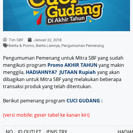
Tim SBF
Januari 22, 2018
Berita & Promo
,
Berita Lainnya
,
Pengumuman Pemenang
Pengumuman Pemenang untuk Mitra SBF yang sudah
mengikuti program
Promo AKHIR TAHUN
yang makin
menggila,
HADIAHNYA? JUTAAN Rupiah
yang akan
dibagikan untuk Mitra SBF yang melakukan beberapa
transaksi produk yang telah ditentukan.
Berikut pemenang program
CUCI GUDANG :
(versi mobile: geser tabel ke kanan kiri)
NO
ID OUTLET
JENIS TRX
HADIA