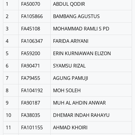
1
FA50070
ABDUL QODIR
2
FA105866
BAMBANG AGUSTUS
3
FA45108
MOHAMMAD RAMLI S PD
4
FA106347
FARIDA ARIYANI
5
FA59200
ERIN KURNIAWAN ELIZON
6
FA90471
SYAMSU RIZAL
7
FA79455
AGUNG PAMUJI
8
FA104192
MOH SOLEH
9
FA90187
MUH AL AHDIN ANWAR
10
FA38035
DHEMAR INDAH RAHAYU
11
FA101155
AHMAD KHOIRI