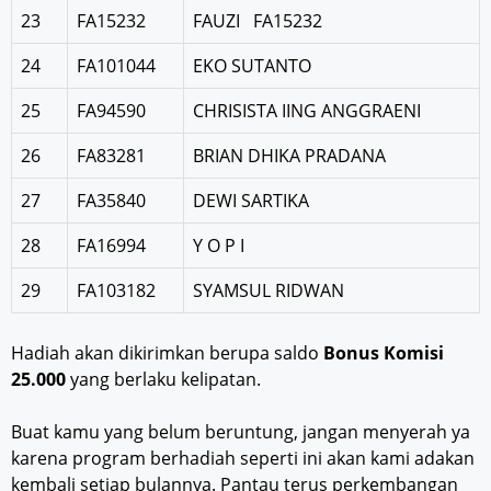
23
FA15232
FAUZI FA15232
24
FA101044
EKO SUTANTO
25
FA94590
CHRISISTA IING ANGGRAENI
26
FA83281
BRIAN DHIKA PRADANA
27
FA35840
DEWI SARTIKA
28
FA16994
Y O P I
29
FA103182
SYAMSUL RIDWAN
Hadiah akan dikirimkan berupa saldo
Bonus Komisi
25.000
yang berlaku kelipatan.
Buat kamu yang belum beruntung, jangan menyerah ya
karena program berhadiah seperti ini akan kami adakan
kembali setiap bulannya. Pantau terus perkembangan