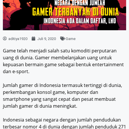
aditiya1920
Juli 9, 2020
Game
Game telah menjadi salah satu komoditi perputaran
uang di dunia. Gamer membelanjakan uang untuk
kepuasan bermain game sebagai bentuk entertainment
dan e-sport.
Jumlah gamer di Indonesia termasuk tertinggi di dunia,
perkembangan konsol game, komputer dan
smartphone yang sangat cepat dan pesat membuat
jumlah gamer di dunia meningkat.
Indonesia sebagai negara dengan jumlah pendudukan
terbesar nomor 4 di dunia dengan jumlah penduduk 271