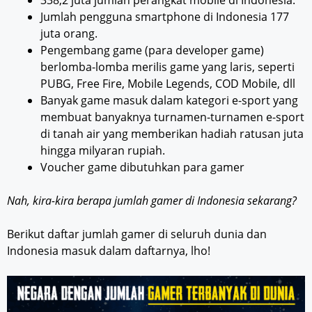
Jumlah pengguna smartphone di Indonesia 177
juta orang.
Pengembang game (para developer game)
berlomba-lomba merilis game yang laris, seperti
PUBG, Free Fire, Mobile Legends, COD Mobile, dll
Banyak game masuk dalam kategori e-sport yang
membuat banyaknya turnamen-turnamen e-sport
di tanah air yang memberikan hadiah ratusan juta
hingga milyaran rupiah.
Voucher game dibutuhkan para gamer
Nah, kira-kira berapa jumlah gamer di Indonesia sekarang?
Berikut daftar jumlah gamer di seluruh dunia dan
Indonesia masuk dalam daftarnya, lho!