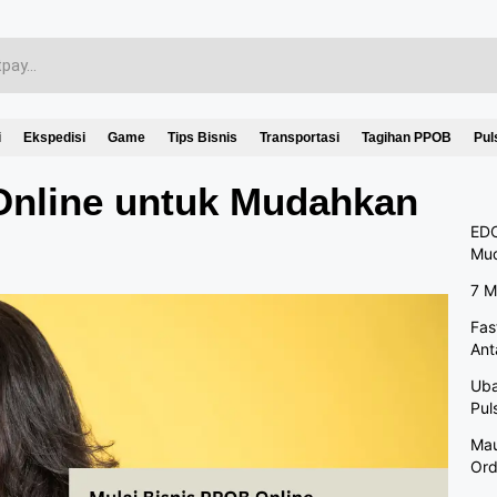
i
Ekspedisi
Game
Tips Bisnis
Transportasi
Tagihan PPOB
Pul
Online untuk Mudahkan
EDC
Mu
7 M
Fas
Ant
Uba
Pul
Mau
Ord