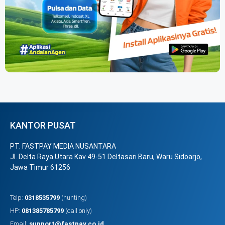
KANTOR PUSAT
PT. FASTPAY MEDIA NUSANTARA
Jl. Delta Raya Utara Kav 49-51 Deltasari Baru, Waru Sidoarjo,
Jawa Timur 61256
Telp:
0318535799
(hunting)
HP:
081385785799
(call only)
Email:
support@fastpay.co.id