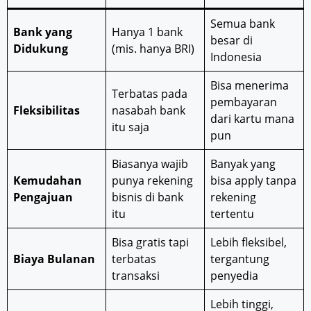
Semua bank
Bank yang
Hanya 1 bank
besar di
Didukung
(mis. hanya BRI)
Indonesia
Bisa menerima
Terbatas pada
pembayaran
Fleksibilitas
nasabah bank
dari kartu mana
itu saja
pun
Biasanya wajib
Banyak yang
Kemudahan
punya rekening
bisa apply tanpa
Pengajuan
bisnis di bank
rekening
itu
tertentu
Bisa gratis tapi
Lebih fleksibel,
Biaya Bulanan
terbatas
tergantung
transaksi
penyedia
Lebih tinggi,