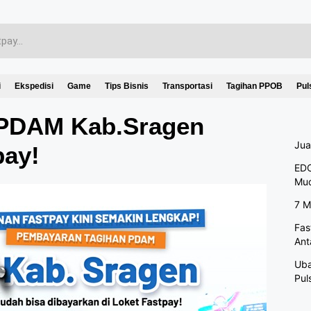
i
Ekspedisi
Game
Tips Bisnis
Transportasi
Tagihan PPOB
Pul
 PDAM Kab.Sragen
Jua
pay!
EDC
Mu
7 M
Fas
Ant
Uba
Pul