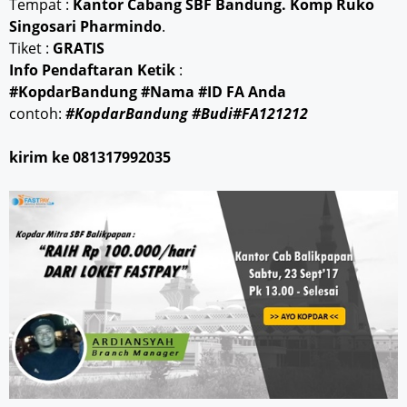
Tempat :
Kantor Cabang SBF Bandung. Komp Ruko
Singosari Pharmindo
.
Tiket :
GRATIS
Info Pendaftaran Ketik
:
#KopdarBandung #Nama #ID FA Anda
contoh:
#KopdarBandung #Budi#FA121212
kirim ke 081317992035