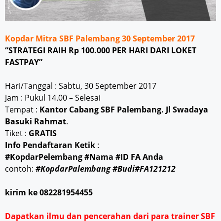
Kopdar Mitra SBF Palembang 30 September 2017
“STRATEGI RAIH Rp 100.000 PER HARI DARI LOKET
FASTPAY”
Hari/Tanggal : Sabtu, 30 September 2017
Jam : Pukul 14.00 – Selesai
Tempat :
Kantor Cabang SBF Palembang. Jl Swadaya
Basuki Rahmat
.
Tiket :
GRATIS
Info Pendaftaran Ketik
:
#KopdarPelembang #Nama #ID FA Anda
contoh:
#KopdarPalembang #Budi#FA121212
kirim ke 082281954455
Dapatkan ilmu dan pencerahan dari para trainer SBF