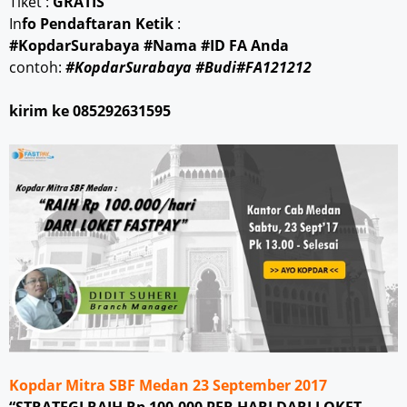
Tiket :
GRATIS
In
fo Pendaftaran Ketik
:
#KopdarSurabaya #Nama #ID FA Anda
contoh:
#KopdarSurabaya #Budi#FA121212
kirim ke 085292631595
Kopdar Mitra SBF Medan 23 September 2017