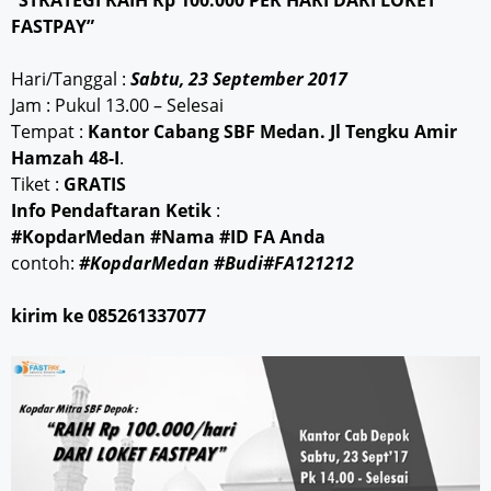
“STRATEGI RAIH Rp 100.000 PER HARI DARI LOKET
FASTPAY”
Hari/Tanggal :
Sabtu, 23 September 2017
Jam : Pukul 13.00 – Selesai
Tempat :
Kantor Cabang SBF Medan. Jl Tengku Amir
Hamzah 48-I
.
Tiket :
GRATIS
Info Pendaftaran Ketik
:
#KopdarMedan #Nama #ID FA Anda
contoh:
#KopdarMedan #Budi#FA121212
kirim ke 085261337077