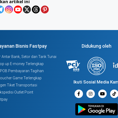
kan artikel ini
ayanan Bisnis Fastpay
Didukung oleh
 Antar Bank, Setor dan Tarik Tunai
Top up E-money Terlengkap
PPOB Pembayaran Tagihan
Voucher Game Terlengkap
Ikuti Sosial Media Kam
Agen Tiket Transportasi
kspedisi Outlet Point
tpay