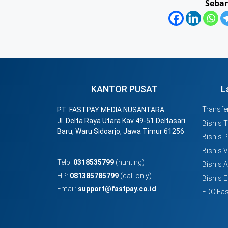
Sebar
KANTOR PUSAT
L
Transfer
PT. FASTPAY MEDIA NUSANTARA
Jl. Delta Raya Utara Kav 49-51 Deltasari
Bisnis 
Baru, Waru Sidoarjo, Jawa Timur 61256
Bisnis 
Bisnis 
Telp:
0318535799
(hunting)
Bisnis 
HP:
081385785799
(call only)
Bisnis E
Email:
support@fastpay.co.id
EDC Fas