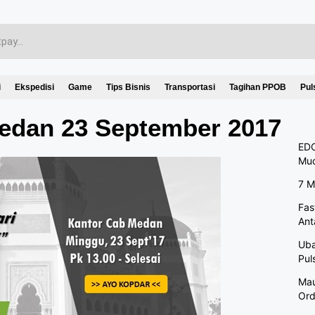
i
Ekspedisi
Game
Tips Bisnis
Transportasi
Tagihan PPOB
Pul
edan 23 September 2017
EDC
Mu
7 M
Fas
Ant
Uba
Pul
Mau
Ord