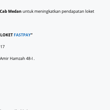
 Cab Medan
untuk meningkatkan pendapatan loket
I LOKET
FASTPAY
“
017
 Amir Hamzah 48-I .