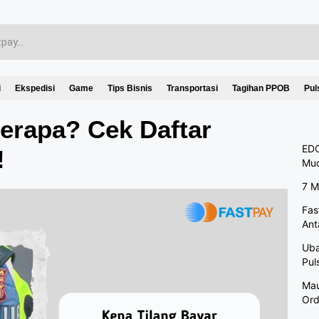
i
Ekspedisi
Game
Tips Bisnis
Transportasi
Tagihan PPOB
Pul
erapa? Cek Daftar
EDC
!
Mu
7 M
Fas
Ant
Uba
Pul
Mau
Ord