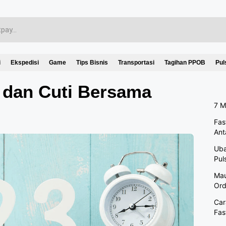
i
Ekspedisi
Game
Tips Bisnis
Transportasi
Tagihan PPOB
Pul
 dan Cuti Bersama
7 M
Fas
Ant
Uba
Pul
Mau
Ord
Car
Fas