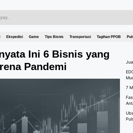
i
Ekspedisi
Game
Tips Bisnis
Transportasi
Tagihan PPOB
Pul
nyata Ini 6 Bisnis yang
Jua
arena Pandemi
EDC
Mu
7 M
Fas
Ant
Uba
Pul