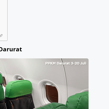
y?
Darurat