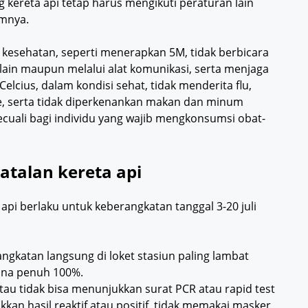
 kereta api tetap harus mengikuti peraturan lain
umnya.
esehatan, seperti menerapkan 5M, tidak berbicara
ain maupun melalui alat komunikasi, serta menjaga
Celcius, dalam kondisi sehat, tidak menderita flu,
e, serta tidak diperkenankan makan dan minum
ecuali bagi individu yang wajib mengkonsumsi obat-
talan kereta api
pi berlaku untuk keberangkatan tanggal 3-20 juli
katan langsung di loket stasiun paling lambat
na penuh 100%.
tau tidak bisa menunjukkan surat PCR atau rapid test
kan hasil reaktif atau positif, tidak memakai masker,