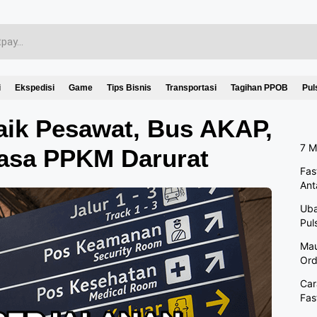
i
Ekspedisi
Game
Tips Bisnis
Transportasi
Tagihan PPOB
Pul
Naik Pesawat, Bus AKAP,
7 M
asa PPKM Darurat
Fas
Ant
Uba
Pul
Mau
Ord
Car
Fas