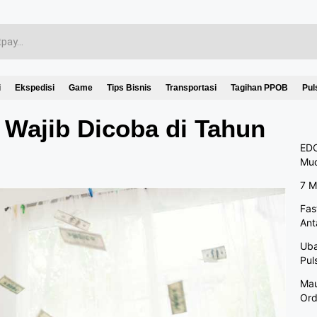
i
Ekspedisi
Game
Tips Bisnis
Transportasi
Tagihan PPOB
Pul
i Wajib Dicoba di Tahun
EDC
Mu
7 M
Fas
Ant
Uba
Pul
Mau
Ord