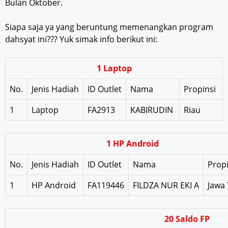
Bulan Oktober.
Siapa saja ya yang beruntung memenangkan program
dahsyat ini??? Yuk simak info berikut ini:
1 Laptop
No.
Jenis Hadiah
ID Outlet
Nama
Propinsi
1
Laptop
FA2913
KABIRUDIN
Riau
1 HP Android
No.
Jenis Hadiah
ID Outlet
Nama
Propi
1
HP Android
FA119446
FILDZA NUR EKI A
Jawa
20 Saldo FP