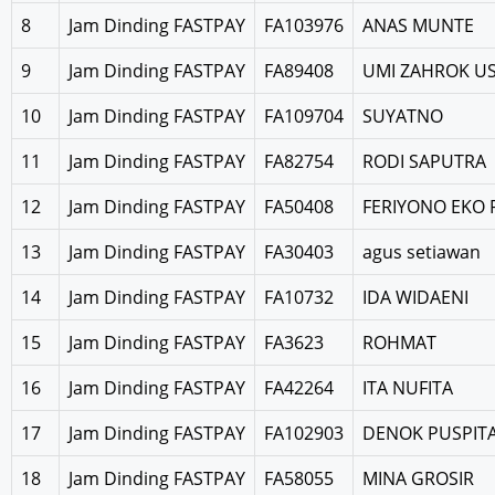
8
Jam Dinding FASTPAY
FA103976
ANAS MUNTE
9
Jam Dinding FASTPAY
FA89408
UMI ZAHROK U
10
Jam Dinding FASTPAY
FA109704
SUYATNO
11
Jam Dinding FASTPAY
FA82754
RODI SAPUTRA
12
Jam Dinding FASTPAY
FA50408
FERIYONO EKO 
13
Jam Dinding FASTPAY
FA30403
agus setiawan
14
Jam Dinding FASTPAY
FA10732
IDA WIDAENI
15
Jam Dinding FASTPAY
FA3623
ROHMAT
16
Jam Dinding FASTPAY
FA42264
ITA NUFITA
17
Jam Dinding FASTPAY
FA102903
DENOK PUSPITA
18
Jam Dinding FASTPAY
FA58055
MINA GROSIR