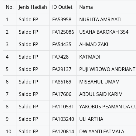
No.
Jenis Hadiah
ID Outlet
Nama
1
Saldo FP
FA53958
NURLITA AMRIYATI
2
Saldo FP
FA125086
USAHA BAROKAH 354
3
Saldo FP
FA54435
AHMAD ZAKI
4
Saldo FP
FA7428
KATMADI
5
Saldo FP
FA29137
PUJI WIBOWO ANDRIAN
6
Saldo FP
FA86169
MISBAHUL UMAM
7
Saldo FP
FA17606
ABDUL SAID KARIM
8
Saldo FP
FA110531
YAKOBUS PEAMAN DA 
9
Saldo FP
FA103240
ULI ARTHA
10
Saldo FP
FA120814
DWIYANTI FATMALA