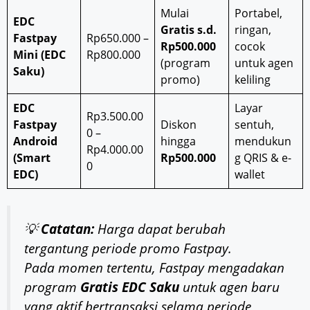
Mulai
Portabel,
EDC
Gratis s.d.
ringan,
Fastpay
Rp650.000 –
Rp500.000
cocok
Mini (EDC
Rp800.000
(program
untuk agen
Saku)
promo)
keliling
EDC
Layar
Rp3.500.00
Fastpay
Diskon
sentuh,
0 –
Android
hingga
mendukun
Rp4.000.00
(Smart
Rp500.000
g QRIS & e-
0
EDC)
wallet
💡
Catatan:
Harga dapat berubah
tergantung periode promo Fastpay.
Pada momen tertentu, Fastpay mengadakan
program
Gratis EDC Saku
untuk agen baru
yang aktif bertransaksi selama periode