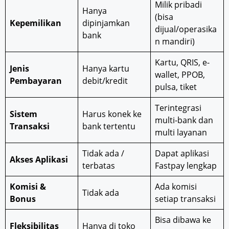
Milik pribadi
Hanya
(bisa
Kepemilikan
dipinjamkan
dijual/operasika
bank
n mandiri)
Kartu, QRIS, e-
Jenis
Hanya kartu
wallet, PPOB,
Pembayaran
debit/kredit
pulsa, tiket
Terintegrasi
Sistem
Harus konek ke
multi-bank dan
Transaksi
bank tertentu
multi layanan
Tidak ada /
Dapat aplikasi
Akses Aplikasi
terbatas
Fastpay lengkap
Komisi &
Ada komisi
Tidak ada
Bonus
setiap transaksi
Bisa dibawa ke
Fleksibilitas
Hanya di toko