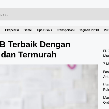
i
Ekspedisi
Game
Tips Bisnis
Transportasi
Tagihan PPOB
Pul
OB Terbaik Dengan
EDC
 dan Termurah
Mu
7 M
Fas
Ant
Uba
Pul
Mau
Ord