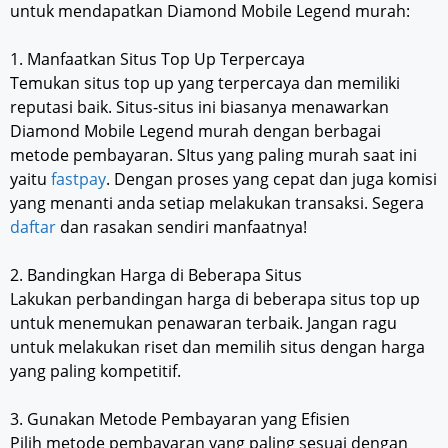
untuk mendapatkan Diamond Mobile Legend murah:
1. Manfaatkan Situs Top Up Terpercaya
Temukan situs top up yang terpercaya dan memiliki
reputasi baik. Situs-situs ini biasanya menawarkan
Diamond Mobile Legend murah dengan berbagai
metode pembayaran. SItus yang paling murah saat ini
yaitu
fastpay
. Dengan proses yang cepat dan juga komisi
yang menanti anda setiap melakukan transaksi. Segera
daftar
dan rasakan sendiri manfaatnya!
2. Bandingkan Harga di Beberapa Situs
Lakukan perbandingan harga di beberapa situs top up
untuk menemukan penawaran terbaik. Jangan ragu
untuk melakukan riset dan memilih situs dengan harga
yang paling kompetitif.
3. Gunakan Metode Pembayaran yang Efisien
Pilih metode pembayaran yang paling sesuai dengan