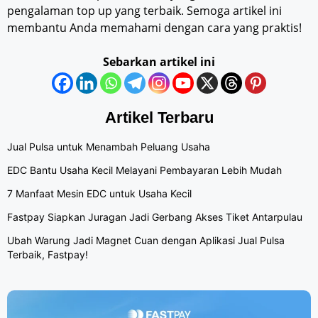
pengalaman top up yang terbaik. Semoga artikel ini
membantu Anda memahami dengan cara yang praktis!
Sebarkan artikel ini
Artikel Terbaru
Jual Pulsa untuk Menambah Peluang Usaha
EDC Bantu Usaha Kecil Melayani Pembayaran Lebih Mudah
7 Manfaat Mesin EDC untuk Usaha Kecil
Fastpay Siapkan Juragan Jadi Gerbang Akses Tiket Antarpulau
Ubah Warung Jadi Magnet Cuan dengan Aplikasi Jual Pulsa
Terbaik, Fastpay!