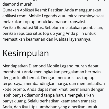
diamond murah.
Gunakan Aplikasi Resmi: Pastikan Anda menggunakan
aplikasi resmi Mobile Legends atau mitra resminya saat
melakukan top up untuk keamanan transaksi.
Periksa Reputasi Situs: Sebelum melakukan pembelian,
periksa reputasi situs top up yang Anda pilih untuk
memastikan keamanan dan kualitas layanannya.
Kesimpulan
Mendapatkan Diamond Mobile Legend murah dapat
membantu Anda meningkatkan pengalaman bermain
dengan lebih hemat. Dengan mencari situs top up
terpercaya, membandingkan harga, dan memanfaatkan
kode promo, Anda dapat menikmati permainan dengan
lebih banyak diamond tanpa harus mengeluarkan
banyak uang. Selalu perhatikan keamanan transaksi
Anda, dan ikuti tips tambahan yang diberikan untuk