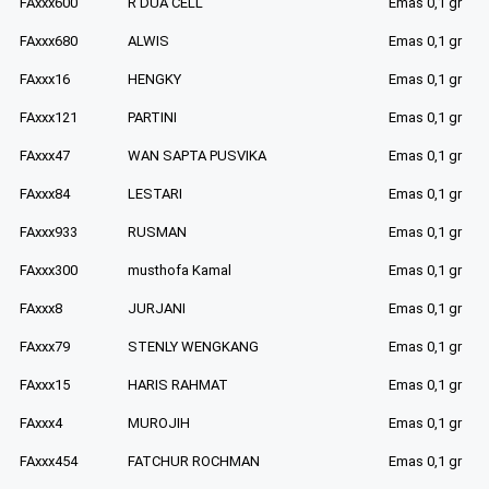
FAxxx600
R DUA CELL
Emas 0,1 gr
FAxxx680
ALWIS
Emas 0,1 gr
FAxxx16
HENGKY
Emas 0,1 gr
FAxxx121
PARTINI
Emas 0,1 gr
FAxxx47
WAN SAPTA PUSVIKA
Emas 0,1 gr
FAxxx84
LESTARI
Emas 0,1 gr
FAxxx933
RUSMAN
Emas 0,1 gr
FAxxx300
musthofa Kamal
Emas 0,1 gr
FAxxx8
JURJANI
Emas 0,1 gr
FAxxx79
STENLY WENGKANG
Emas 0,1 gr
FAxxx15
HARIS RAHMAT
Emas 0,1 gr
FAxxx4
MUROJIH
Emas 0,1 gr
FAxxx454
FATCHUR ROCHMAN
Emas 0,1 gr