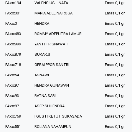
FAxxx194
VALENSIUS L NATA
Emas 0,1 gr
FAxxx001
MARIA ADELINA ROGA
Emas 0,1 gr
FAxxx0
HENDRA
Emas 0,1 gr
FAxxx483
ROMMY ADEPUTRA LAMURI
Emas 0,1 gr
FAxxx999
YANTI TRISNAWATI
Emas 0,1 gr
FAxxx879
SUKARJI
Emas 0,1 gr
FAxxx718
GERAI PPOB SANTRI
Emas 0,1 gr
FAxxx54
ASNAWI
Emas 0,1 gr
FAxxx97
HENDRA GUNAWAN
Emas 0,1 gr
FAxxx93
RATNA SARI
Emas 0,1 gr
FAxxx87
ASEP SUHENDRA
Emas 0,1 gr
FAxxx769
I GUSTI KETUT SUKASADA
Emas 0,1 gr
FAxxx551
ROLIANA NAHAMPUN
Emas 0,1 gr