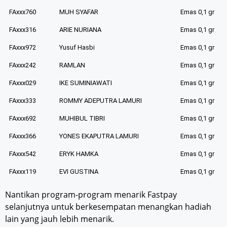
FAxxx760
MUH SYAFAR
Emas 0,1 gr
FAxxx316
ARIE NURIANA
Emas 0,1 gr
FAxxx972
Yusuf Hasbi
Emas 0,1 gr
FAxxx242
RAMLAN
Emas 0,1 gr
FAxxx029
IKE SUMINIAWATI
Emas 0,1 gr
FAxxx333
ROMMY ADEPUTRA LAMURI
Emas 0,1 gr
FAxxx692
MUHIBUL TIBRI
Emas 0,1 gr
FAxxx366
YONES EKAPUTRA LAMURI
Emas 0,1 gr
FAxxx542
ERYK HAMKA
Emas 0,1 gr
FAxxx119
EVI GUSTINA
Emas 0,1 gr
Nantikan program-program menarik Fastpay
selanjutnya untuk berkesempatan menangkan hadiah
lain yang jauh lebih menarik.