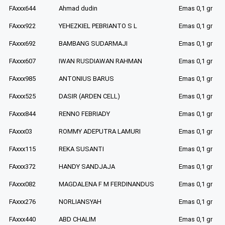
FAxxx644
Ahmad dudin
Emas 0,1 gr
FAxxx922
YEHEZKIEL PEBRIANTO S L
Emas 0,1 gr
FAxxx692
BAMBANG SUDARMAJI
Emas 0,1 gr
FAxxx607
IWAN RUSDIAWAN RAHMAN
Emas 0,1 gr
FAxxx985
ANTONIUS BARUS
Emas 0,1 gr
FAxxx525
DASIR (ARDEN CELL)
Emas 0,1 gr
FAxxx844
RENNO FEBRIADY
Emas 0,1 gr
FAxxx03
ROMMY ADEPUTRA LAMURI
Emas 0,1 gr
FAxxx115
REKA SUSANTI
Emas 0,1 gr
FAxxx372
HANDY SANDJAJA
Emas 0,1 gr
FAxxx082
MAGDALENA F M FERDINANDUS
Emas 0,1 gr
FAxxx276
NORLIANSYAH
Emas 0,1 gr
FAxxx440
ABD CHALIM
Emas 0,1 gr