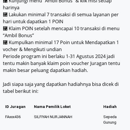
⿡ Kunjungi menu “Ambil Bonus” & klik misi setiap
harinya
⿢ Lakukan minimal 7 transaksi di semua layanan per
hari untuk dapatkan 1 POIN
⿣ Klaim POIN setelah mencapai 10 transaksi di menu
“Ambil Bonus”
⿤ Kumpulkan minimal 17 Poin untuk Mendapatkan 1
vocher & Mengikuti undian
Periode program ini berlaku 1-31 Agustus 2024 jadi
tentu makin banyak klaim poin voucher Juragan tentu
makin besar peluang dapatkan hadiah.
Jadi siapa saja yang dapatkan hadiahnya bisa dicek di
tabel berikut ini:
ID Juragan
Nama Pemilik Loket
Hadiah
FAxxx436
SILFIYAH NURJANNAH
Sepeda
Gunung