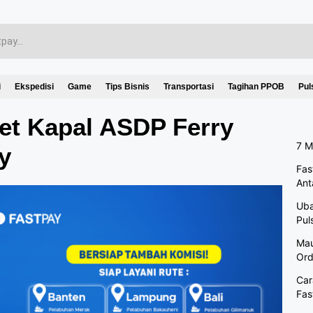
i
Ekspedisi
Game
Tips Bisnis
Transportasi
Tagihan PPOB
Pul
ket Kapal ASDP Ferry
7 M
y
Fas
Ant
Uba
Pul
Mau
Ord
Car
Fas