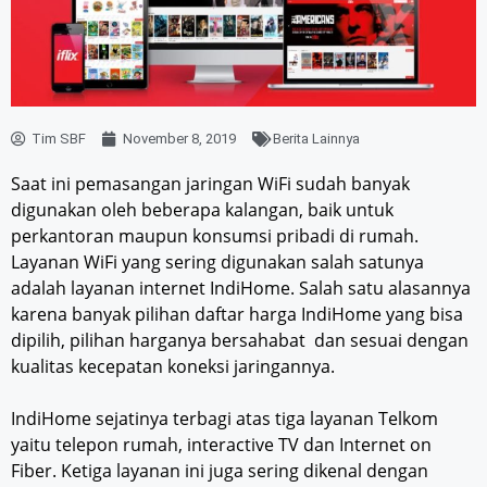
Tim SBF
November 8, 2019
Berita Lainnya
Saat ini pemasangan jaringan WiFi sudah banyak
digunakan oleh beberapa kalangan, baik untuk
perkantoran maupun konsumsi pribadi di rumah.
Layanan WiFi yang sering digunakan salah satunya
adalah layanan internet IndiHome. Salah satu alasannya
karena banyak pilihan daftar harga IndiHome yang bisa
dipilih, pilihan harganya bersahabat dan sesuai dengan
kualitas kecepatan koneksi jaringannya.
IndiHome sejatinya terbagi atas tiga layanan Telkom
yaitu telepon rumah, interactive TV dan Internet on
Fiber. Ketiga layanan ini juga sering dikenal dengan