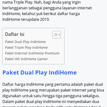
nama Triple Play. Nah, bagi Anda yang ingin
berlangganan sebagai pengguna layanan internet
IndiHome, ketahui yuk berikut daftar harga
IndiHome terupdate 2019.
Daftar Isi
Paket Dual Play IndiHome
Paket Triple Play IndiHome
Paket Internet IndiHome Premium
Paket HIS IndiHome Gamer
Paket Dual Play IndiHome
Daftar harga IndiHome yang pertama adalah paket dual
play IndiHome yang merupakan paket internet yang bisa
digunakan untuk satu hingga tiga pengguna sekaligus.
Dalam paket dual play IndiHome ini menyediakan dua