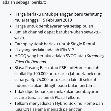
adalah sebagai berikut:
Harga berlaku untuk pelanggan baru terhitung
mulai tanggal 15 Februari 2019
Harga untuk pembayarannya setiap bulan
Jumlah channel dapat berubah-ubah sewaktu-
waktu
Catchplay tidak berlaku untuk Single Rental
Iflix yang berlaku adalah iFlix VIP
HOOQ yang berlaku adalah SVOD atau
Streaming
Video On Demand
Biasa Pasang Baru atau PSB IndiHome adalah
senilai Rp 100.000 untuk area Jabodetabek dan
seharga Rp 75.000 untuk area lain di seluruh
Indonesia akan ditagih pada bulan pertama.
Tidak diperkenankan melakukan pembayaran
secara tunai selain di Plasa Telkom.
Telkom menyediakan Hybrid Box IndiHome dan
juga ONT selama menjadi pelanggan.