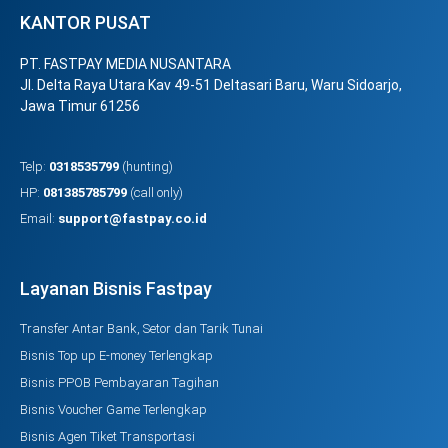
KANTOR PUSAT
PT. FASTPAY MEDIA NUSANTARA
Jl. Delta Raya Utara Kav 49-51 Deltasari Baru, Waru Sidoarjo,
Jawa Timur 61256
Telp:
0318535799
(hunting)
HP:
081385785799
(call only)
Email:
support@fastpay.co.id
Layanan Bisnis Fastpay
Transfer Antar Bank, Setor dan Tarik Tunai
Bisnis Top up E-money Terlengkap
Bisnis PPOB Pembayaran Tagihan
Bisnis Voucher Game Terlengkap
Bisnis Agen Tiket Transportasi