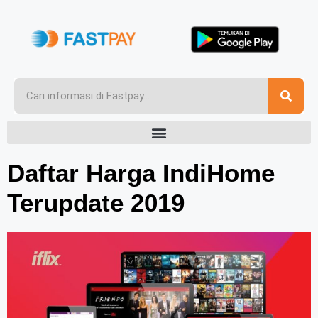
Daftar Harga IndiHome
Terupdate 2019