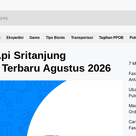
i
Ekspedisi
Game
Tips Bisnis
Transportasi
Tagihan PPOB
Pul
pi Sritanjung
7 M
 Terbaru Agustus 2026
Fas
Ant
Uba
Pul
Mau
Ord
Car
Fas