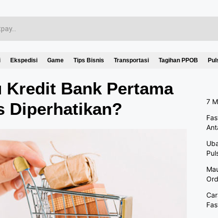
i
Ekspedisi
Game
Tips Bisnis
Transportasi
Tagihan PPOB
Pul
 Kredit Bank Pertama
7 M
s Diperhatikan?
Fas
Ant
Uba
Pul
Mau
Ord
Car
Fas