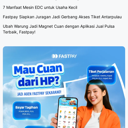
7 Manfaat Mesin EDC untuk Usaha Kecil
Fastpay Siapkan Juragan Jadi Gerbang Akses Tiket Antarpulau
Ubah Warung Jadi Magnet Cuan dengan Aplikasi Jual Pulsa
Terbaik, Fastpay!