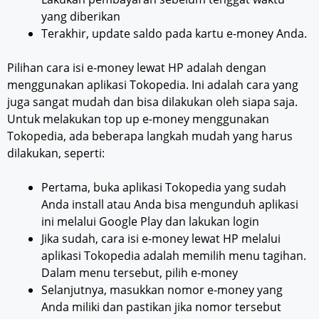
yang diberikan
Terakhir, update saldo pada kartu e-money Anda.
Pilihan cara isi e-money lewat HP adalah dengan
menggunakan aplikasi Tokopedia. Ini adalah cara yang
juga sangat mudah dan bisa dilakukan oleh siapa saja.
Untuk melakukan top up e-money menggunakan
Tokopedia, ada beberapa langkah mudah yang harus
dilakukan, seperti:
Pertama, buka aplikasi Tokopedia yang sudah
Anda install atau Anda bisa mengunduh aplikasi
ini melalui Google Play dan lakukan login
Jika sudah, cara isi e-money lewat HP melalui
aplikasi Tokopedia adalah memilih menu tagihan.
Dalam menu tersebut, pilih e-money
Selanjutnya, masukkan nomor e-money yang
Anda miliki dan pastikan jika nomor tersebut