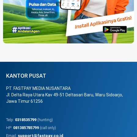
KANTOR PUSAT
PT. FASTPAY MEDIA NUSANTARA
Jl. Delta Raya Utara Kav 49-51 Deltasari Baru, Waru Sidoarjo,
Jawa Timur 61256
Telp:
0318535799
(hunting)
HP:
081385785799
(call only)
Email:
support@fastpay.co.id