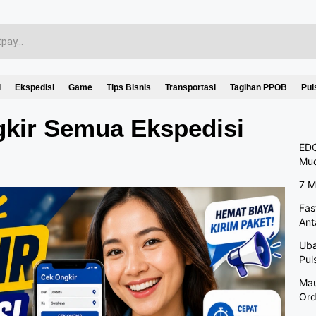
i
Ekspedisi
Game
Tips Bisnis
Transportasi
Tagihan PPOB
Pul
gkir Semua Ekspedisi
EDC
Mu
7 M
Fas
Ant
Uba
Pul
Mau
Ord