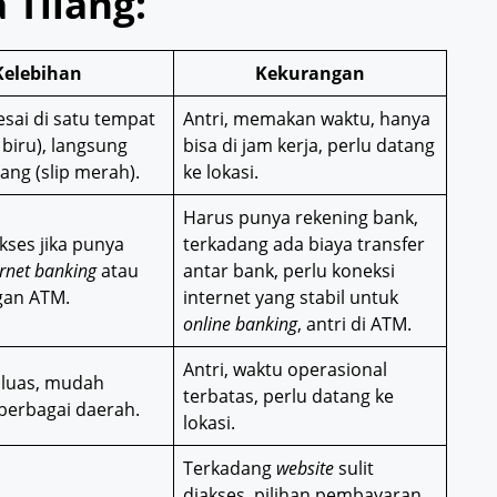
Tilang:
Kelebihan
Kekurangan
esai di satu tempat
Antri, memakan waktu, hanya
 biru), langsung
bisa di jam kerja, perlu datang
dang (slip merah).
ke lokasi.
Harus punya rekening bank,
ses jika punya
terkadang ada biaya transfer
rnet banking
atau
antar bank, perlu koneksi
gan ATM.
internet yang stabil untuk
online banking
, antri di ATM.
Antri, waktu operasional
 luas, mudah
terbatas, perlu datang ke
 berbagai daerah.
lokasi.
Terkadang
website
sulit
diakses, pilihan pembayaran