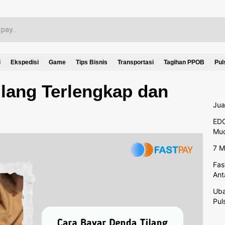
i
Ekspedisi
Game
Tips Bisnis
Transportasi
Tagihan PPOB
Pul
lang Terlengkap dan
Jua
EDC
Mu
7 M
Fas
Ant
Uba
Pul