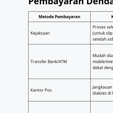
Pembayaran Denda 
Metode Pembayaran
Proses sel
Kejaksaan
(untuk slip
setelah si
Mudah diak
Transfer Bank/ATM
mobile/inte
dekat den
Jangkauan
Kantor Pos
diakses di