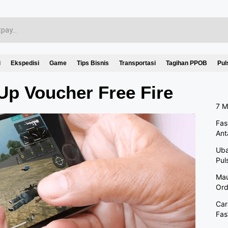
i
Ekspedisi
Game
Tips Bisnis
Transportasi
Tagihan PPOB
Pul
Up Voucher Free Fire
7 M
Fas
Ant
Uba
Pul
Mau
Ord
Car
Fas