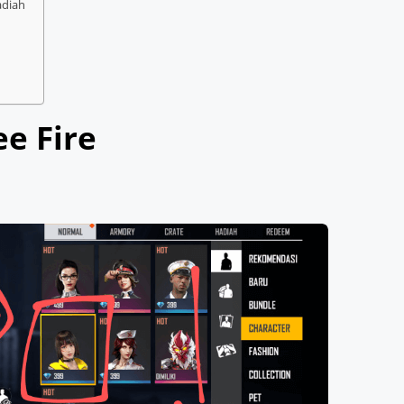
adiah
e Fire