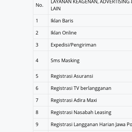
LAYANAN KEAGENAN, ADVERTISING &
No.
LAIN
1
Iklan Baris
2
Iklan Online
3
Expedisi/Pengiriman
4
Sms Masking
5
Registrasi Asuransi
6
Registrasi TV berlangganan
7
Registrasi Adira Maxi
8
Registrasi Nasabah Leasing
9
Registrasi Langganan Harian Jawa P