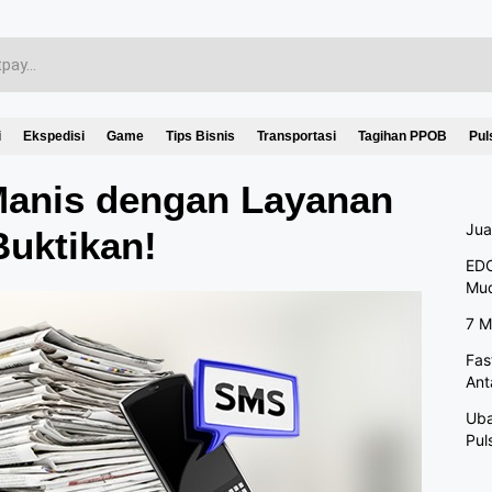
i
Ekspedisi
Game
Tips Bisnis
Transportasi
Tagihan PPOB
Pul
 Manis dengan Layanan
Jua
Buktikan!
EDC
Mu
7 M
Fas
Ant
Uba
Pul