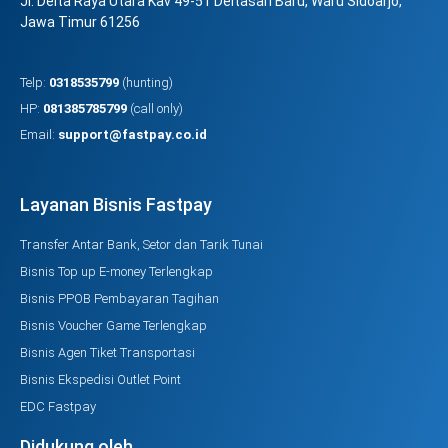
Jl. Delta Raya Utara Kav 49-51 Deltasari Baru, Waru Sidoarjo,
Jawa Timur 61256
Telp:
0318535799
(hunting)
HP:
081385785799
(call only)
Email:
support@fastpay.co.id
Layanan Bisnis Fastpay
Transfer Antar Bank, Setor dan Tarik Tunai
Bisnis Top up E-money Terlengkap
Bisnis PPOB Pembayaran Tagihan
Bisnis Voucher Game Terlengkap
Bisnis Agen Tiket Transportasi
Bisnis Ekspedisi Outlet Point
EDC Fastpay
Didukung oleh