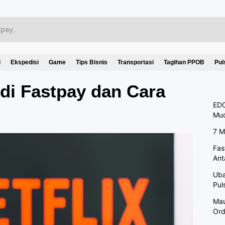
i
Ekspedisi
Game
Tips Bisnis
Transportasi
Tagihan PPOB
Pul
 di Fastpay dan Cara
EDC
Mu
7 M
Fas
Ant
Uba
Pul
Mau
Ord