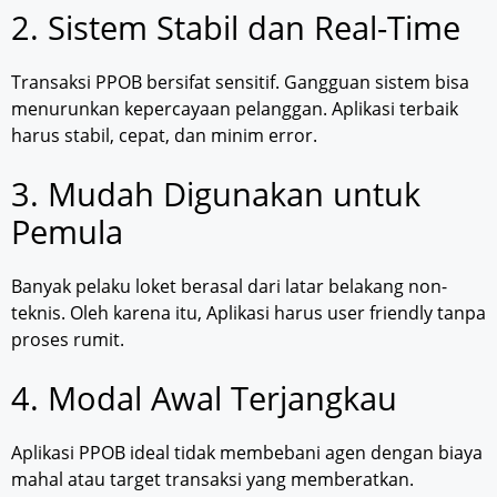
2. Sistem Stabil dan Real-Time
Transaksi PPOB bersifat sensitif. Gangguan sistem bisa
menurunkan kepercayaan pelanggan. Aplikasi terbaik
harus stabil, cepat, dan minim error.
3. Mudah Digunakan untuk
Pemula
Banyak pelaku loket berasal dari latar belakang non-
teknis. Oleh karena itu, Aplikasi harus user friendly tanpa
proses rumit.
4. Modal Awal Terjangkau
Aplikasi PPOB ideal tidak membebani agen dengan biaya
mahal atau target transaksi yang memberatkan.