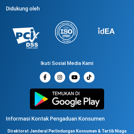
Didukung oleh
Ikuti Sosial Media Kami
Informasi Kontak Pengaduan Konsumen
Direktorat Jenderal Perlindungan Konsumen & Tertib Niaga