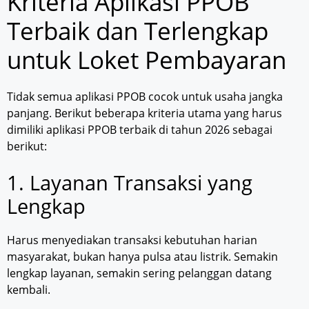
Kriteria Aplikasi PPOB
Terbaik dan Terlengkap
untuk Loket Pembayaran
Tidak semua aplikasi PPOB cocok untuk usaha jangka
panjang. Berikut beberapa kriteria utama yang harus
dimiliki aplikasi PPOB terbaik di tahun 2026 sebagai
berikut:
1. Layanan Transaksi yang
Lengkap
Harus menyediakan transaksi kebutuhan harian
masyarakat, bukan hanya pulsa atau listrik. Semakin
lengkap layanan, semakin sering pelanggan datang
kembali.