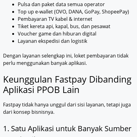
Pulsa dan paket data semua operator
Top up e-wallet (OVO, DANA, GoPay, ShopeePay)
Pembayaran TV kabel & internet
Tiket kereta api, kapal, bus, dan pesawat
Voucher game dan hiburan digital
Layanan ekspedisi dan logistik
Dengan layanan selengkap ini, loket pembayaran tidak
perlu menggunakan banyak aplikasi.
Keunggulan Fastpay Dibanding
Aplikasi PPOB Lain
Fastpay tidak hanya unggul dari sisi layanan, tetapi juga
dari konsep bisnisnya.
1. Satu Aplikasi untuk Banyak Sumber