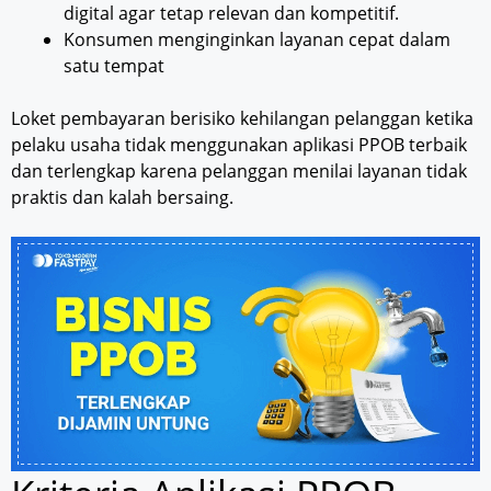
digital agar tetap relevan dan kompetitif.
Konsumen menginginkan layanan cepat dalam
satu tempat
Loket pembayaran berisiko kehilangan pelanggan ketika
pelaku usaha tidak menggunakan aplikasi PPOB terbaik
dan terlengkap karena pelanggan menilai layanan tidak
praktis dan kalah bersaing.