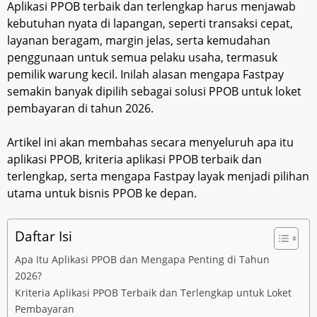
Aplikasi PPOB terbaik dan terlengkap harus menjawab
kebutuhan nyata di lapangan, seperti transaksi cepat,
layanan beragam, margin jelas, serta kemudahan
penggunaan untuk semua pelaku usaha, termasuk
pemilik warung kecil. Inilah alasan mengapa Fastpay
semakin banyak dipilih sebagai solusi PPOB untuk loket
pembayaran di tahun 2026.
Artikel ini akan membahas secara menyeluruh apa itu
aplikasi PPOB, kriteria aplikasi PPOB terbaik dan
terlengkap, serta mengapa Fastpay layak menjadi pilihan
utama untuk bisnis PPOB ke depan.
Daftar Isi
Apa Itu Aplikasi PPOB dan Mengapa Penting di Tahun
2026?
Kriteria Aplikasi PPOB Terbaik dan Terlengkap untuk Loket
Pembayaran