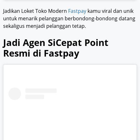
Jadikan Loket Toko Modern
Fastpay
kamu viral dan unik
untuk menarik pelanggan berbondong-bondong datang
sekaligus menjadi pelanggan tetap.
Jadi Agen SiCepat Point
Resmi di Fastpay