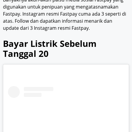
digunakan untuk penipuan yang mengatasnamakan
Fastpay. Instagram resmi Fastpay cuma ada 3 seperti di
atas. Follow dan dapatkan informasi menarik dan
update dari 3 Instagram resmi Fastpay.
Bayar Listrik Sebelum
Tanggal 20