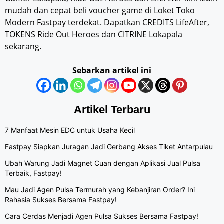
mudah dan cepat beli voucher game di Loket Toko
Modern Fastpay terdekat. Dapatkan CREDITS LifeAfter,
TOKENS Ride Out Heroes dan CITRINE Lokapala
sekarang.
Sebarkan artikel ini
Artikel Terbaru
7 Manfaat Mesin EDC untuk Usaha Kecil
Fastpay Siapkan Juragan Jadi Gerbang Akses Tiket Antarpulau
Ubah Warung Jadi Magnet Cuan dengan Aplikasi Jual Pulsa
Terbaik, Fastpay!
Mau Jadi Agen Pulsa Termurah yang Kebanjiran Order? Ini
Rahasia Sukses Bersama Fastpay!
Cara Cerdas Menjadi Agen Pulsa Sukses Bersama Fastpay!