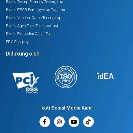
Bisnis Top up E-money Terlengkap
Bisnis PPOB Pembayaran Tagihan
Bisnis Voucher Game Terlengkap
Bisnis Agen Tiket Transportasi
Bisnis Ekspedisi Outlet Point
EDC Fastpay
Didukung oleh
Ikuti Sosial Media Kami