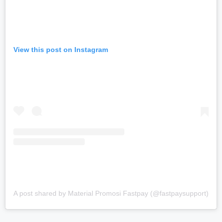
View this post on Instagram
A post shared by Material Promosi Fastpay (@fastpaysupport)