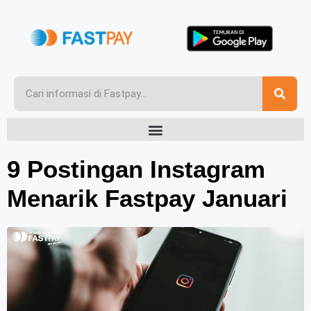
9 Postingan Instagram
Menarik Fastpay Januari