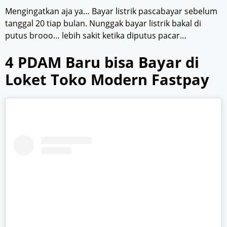
Mengingatkan aja ya… Bayar listrik pascabayar sebelum
tanggal 20 tiap bulan. Nunggak bayar listrik bakal di
putus brooo… lebih sakit ketika diputus pacar…
4 PDAM Baru bisa Bayar di
Loket Toko Modern Fastpay