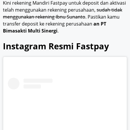
Kini rekening Mandiri Fastpay untuk deposit dan aktivasi
telah menggunakan rekening perusahaan,
sudah tidak
menggunakan rekening Ibnu Sunanto
. Pastikan kamu
transfer deposit ke rekening perusahaan
an PT
Bimasakti Multi Sinergi
.
Instagram Resmi Fastpay