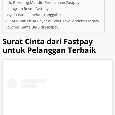
Info Rekening Mandiri Perusahaan Fastpay
Instagram Resmi Fastpay
Bayar Listrik Sebelum Tanggal 20
4 PDAM Baru bisa Bayar di Loket Toko Modern Fastpay
Voucher Game Baru di Fastpay
Surat Cinta dari Fastpay
untuk Pelanggan Terbaik