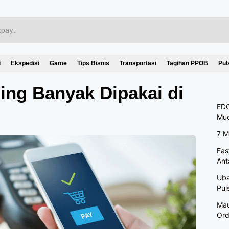
i
Ekspedisi
Game
Tips Bisnis
Transportasi
Tagihan PPOB
Pul
ling Banyak Dipakai di
EDC
Mu
7 M
Fas
Ant
Uba
Pul
Mau
Ord