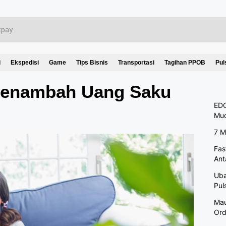
i
Ekspedisi
Game
Tips Bisnis
Transportasi
Tagihan PPOB
Pul
 Menambah Uang Saku
EDC
Mu
7 M
Fas
Ant
Uba
Pul
Mau
Ord