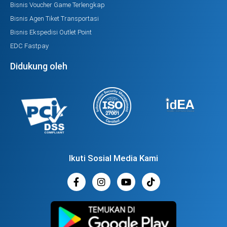
Bisnis Voucher Game Terlengkap
Bisnis Agen Tiket Transportasi
Bisnis Ekspedisi Outlet Point
EDC Fastpay
Didukung oleh
Ikuti Sosial Media Kami