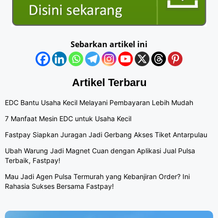
Sebarkan artikel ini
Artikel Terbaru
EDC Bantu Usaha Kecil Melayani Pembayaran Lebih Mudah
7 Manfaat Mesin EDC untuk Usaha Kecil
Fastpay Siapkan Juragan Jadi Gerbang Akses Tiket Antarpulau
Ubah Warung Jadi Magnet Cuan dengan Aplikasi Jual Pulsa
Terbaik, Fastpay!
Mau Jadi Agen Pulsa Termurah yang Kebanjiran Order? Ini
Rahasia Sukses Bersama Fastpay!