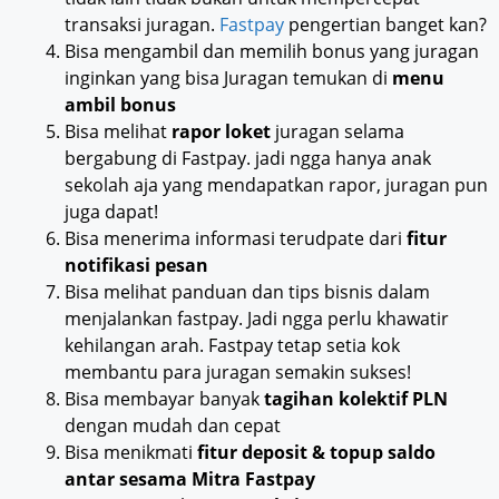
transaksi juragan.
Fastpay
pengertian banget kan?
Bisa mengambil dan memilih bonus yang juragan
inginkan yang bisa Juragan temukan di
menu
ambil bonus
Bisa melihat
rapor loket
juragan selama
bergabung di Fastpay. jadi ngga hanya anak
sekolah aja yang mendapatkan rapor, juragan pun
juga dapat!
Bisa menerima informasi terudpate dari
fitur
notifikasi pesan
Bisa melihat panduan dan tips bisnis dalam
menjalankan fastpay. Jadi ngga perlu khawatir
kehilangan arah. Fastpay tetap setia kok
membantu para juragan semakin sukses!
Bisa membayar banyak
tagihan kolektif PLN
dengan mudah dan cepat
Bisa menikmati
fitur deposit & topup saldo
antar sesama Mitra Fastpay