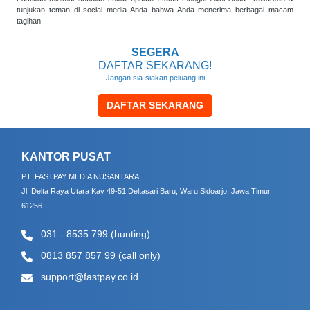
tunjukan teman di social media Anda bahwa Anda menerima berbagai macam
tagihan.
SEGERA
DAFTAR SEKARANG!
Jangan sia-siakan peluang ini
DAFTAR SEKARANG
KANTOR PUSAT
PT. FASTPAY MEDIA NUSANTARA
Jl. Delta Raya Utara Kav 49-51 Deltasari Baru, Waru Sidoarjo, Jawa Timur
61256
031 - 8535 799 (hunting)
0813 857 857 99 (call only)
support@fastpay.co.id