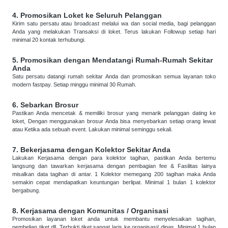
4. Promosikan Loket ke Seluruh Pelanggan
Kirim satu persatu atau broadcast melalui wa dan social media, bagi pelanggan
Anda yang melakukan Transaksi di loket. Terus lakukan Followup setiap hari
minimal 20 kontak terhubungi.
5. Promosikan dengan Mendatangi Rumah-Rumah Sekitar
Anda
Satu persatu datangi rumah sekitar Anda dan promosikan semua layanan toko
modern fastpay. Setiap minggu minimal 30 Rumah.
6. Sebarkan Brosur
Pastikan Anda mencetak & memiliki brosur yang menarik pelanggan dating ke
loket, Dengan menggunakan brosur Anda bisa menyebarkan setiap orang lewat
atau Ketika ada sebuah event. Lakukan minimal seminggu sekali.
7. Bekerjasama dengan Kolektor Sekitar Anda
Lakukan Kerjasama dengan para kolektor tagihan, pastikan Anda bertemu
langsung dan tawarkan kerjasama dengan pembagian fee & Fasilitas lainya
misalkan data tagihan di antar. 1 Kolektor memegang 200 tagihan maka Anda
semakin cepat mendapatkan keuntungan berlipat. Minimal 1 bulan 1 kolektor
bergabung.
8. Kerjasama dengan Komunitas / Organisasi
Promosikan layanan loket anda untuk membantu menyelesaikan tagihan,
pembelian tiket dll. Terbukti tiket sangat laris ke organisasi/ dinas. Minimal 1 bulan