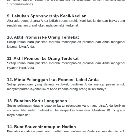
1 organisasi/dinas.
9. Lakukan Sponshorship Kecil-Kecilan
Jika ada event di area Anda jadilah sponshorship kecil-kecilandengan biaya yang
rendah namun brand loket anda semakin terkenal.
10. Aktif Promosi ke Orang Terdekat
Setiap rekan baru pastikan mereka mendapatkan promosi dari Anda mengenai
layanan loket Anda.
11. Aktif Promosi ke Orang Terdekat
Setiap rekan baru pastikan mereka mendapatkan promosi dari Anda mengenai
layanan loket Anda.
12. Minta Pelanggan Ikut Promosi Loket Anda
Setiap pelanggan yang datang ke loket. pastikan Anda menitip pesan untuk
menyampaiikan layanan loket Anda kepada orang-orang di sekitarnya.
13. Buatkan Kartu Langganan
Setiap pelanggan datang buatkan kartu pelanggan yang nanti bisa Anda berikan
souvenir bila sudah melakukan beberapa kali transaksi. Misalkan 10 trx gratis
biaya admin dst.
14. Buat Souvenir ataupun Hadiah
Buatlah sebuah souvenir atau hadiah agar pelanggan Anda senang dan tertarik