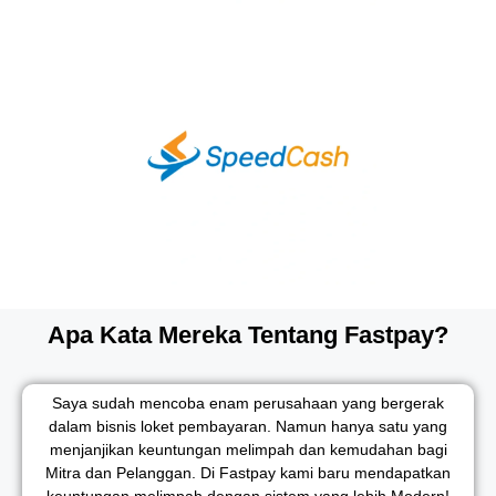
Apa Kata Mereka Tentang Fastpay?
Saya sudah mencoba enam perusahaan yang bergerak
dalam bisnis loket pembayaran. Namun hanya satu yang
menjanjikan keuntungan melimpah dan kemudahan bagi
Mitra dan Pelanggan. Di Fastpay kami baru mendapatkan