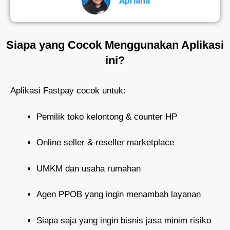
Apriana
Siapa yang Cocok Menggunakan Aplikasi
ini?
Aplikasi Fastpay cocok untuk:
Pemilik toko kelontong & counter HP
Online seller & reseller marketplace
UMKM dan usaha rumahan
Agen PPOB yang ingin menambah layanan
Siapa saja yang ingin bisnis jasa minim risiko