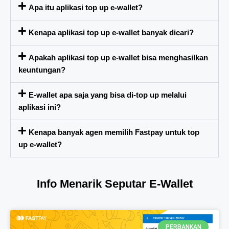
Apa itu aplikasi top up e-wallet?
Kenapa aplikasi top up e-wallet banyak dicari?
Apakah aplikasi top up e-wallet bisa menghasilkan
keuntungan?
E-wallet apa saja yang bisa di-top up melalui
aplikasi ini?
Kenapa banyak agen memilih Fastpay untuk top
up e-wallet?
Info Menarik Seputar E-Wallet
PERBANKAN