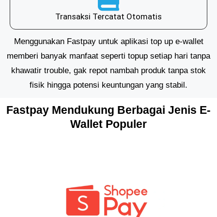
Transaksi Tercatat Otomatis
Menggunakan Fastpay untuk aplikasi top up e-wallet
memberi banyak manfaat seperti topup setiap hari tanpa
khawatir trouble, gak repot nambah produk tanpa stok
fisik hingga potensi keuntungan yang stabil.
Fastpay Mendukung Berbagai Jenis E-
Wallet Populer